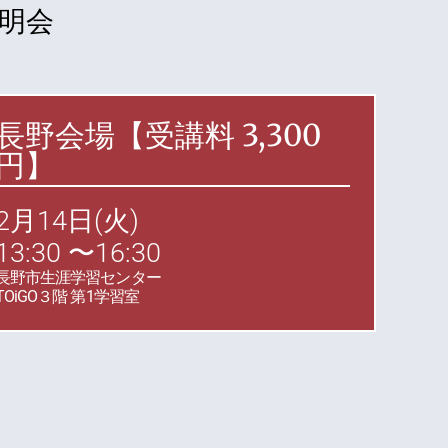
明会
長野会場【
受講料
3,300
円】
2月14日(火)
13:30 〜16:30
長野市生涯学習センター
TOiGO３階 第1学習室