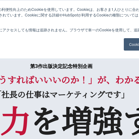
利便性向上のためCookieを使用しています。Cookieは、お客さま1人ひとりに合
ています。Cookieに関する詳細やHubSpotが利用するCookieの種類について
にアクセスしても情報は追跡されません。ブラウザで単一のCookieを使用して、
Coo
第3作出版決定記念特別企画
うすればいいいのか！」が、わか
「社長の仕事はマーケティングです」
力
を
増強