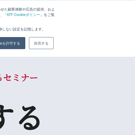
わせた顧客体験や広告の提供、およ
は、「
ATF Cookieポリシー
」をご覧
追跡しない設定を記憶します。
kieを許可する
拒否する
るセミナー
する