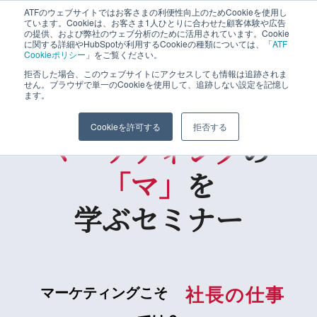
ATFのウェブサイトではお客さまの利便性向上のためCookieを使用し
ています。Cookieは、お客さま1人ひとりに合わせた顧客体験や広告
の提供、および弊社のウェブ分析のために活用されています。Cookie
に関する詳細やHubSpotが利用するCookieの種類については、「
ATF
Cookieポリシー
」をご覧ください。
拒否した場合、このウェブサイトにアクセスしても情報は追跡されま
一昨年に大好評だったセミナーを
せん。ブラウザで単一のCookieを使用して、追跡しない設定を記憶し
アップグレードしてもう一度！
ます。
Cookieを許可する
拒否する
マーケティング
の
「マ」
を
学ぶセミナー
マーケティングこそ
社
長
の
仕
事