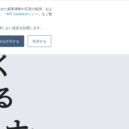
わせた顧客体験や広告の提供、およ
は、「
ATF Cookieポリシー
」をご覧
追跡しない設定を記憶します。
kieを許可する
拒否する
く
る