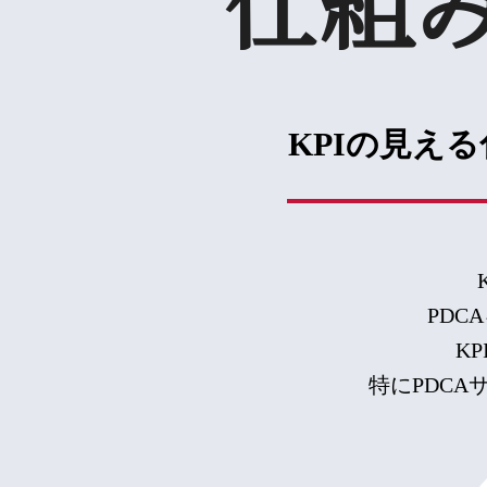
仕組
KPIの見え
PDC
K
特にPDC