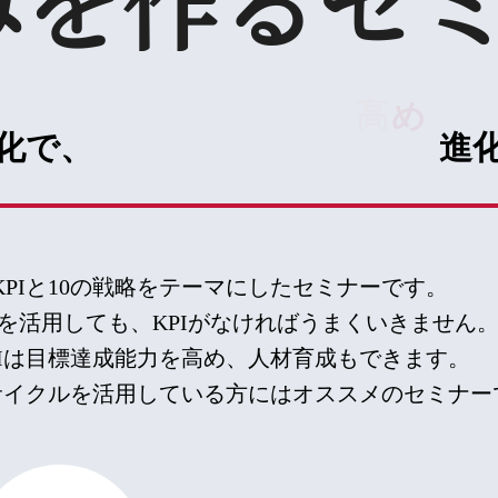
みを作るセ
る
気
員
社
る化で、
進
の
や
を
KPIと10の戦略をテーマにしたセミナーです。
Aを活用しても、KPIがなければうまくいきません
PIは目標達成能力を高め、人材育成もできます。
Aサイクルを活用している方にはオススメのセミナー