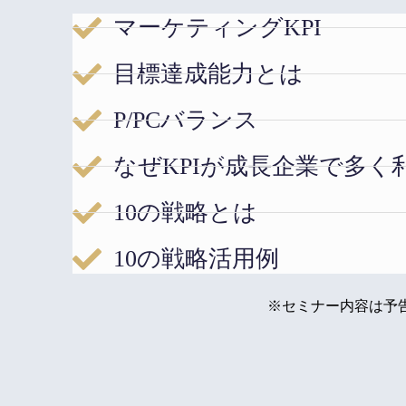
マーケティングKPI
目標達成能力とは
P/PCバランス
なぜKPIが成長企業で多
10の戦略とは
10の戦略活用例
※セミナー内容は予