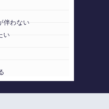
が伴わない
たい
る