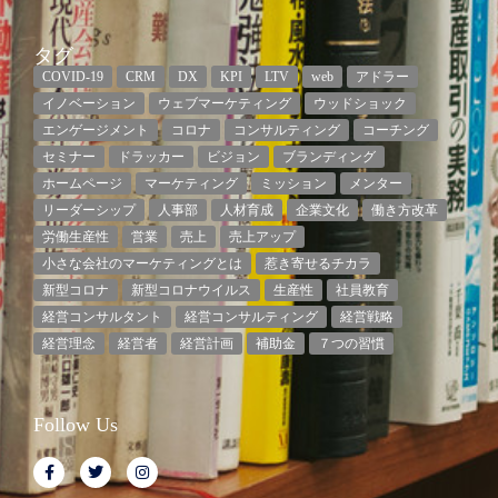
タグ
COVID-19
CRM
DX
KPI
LTV
web
アドラー
イノベーション
ウェブマーケティング
ウッドショック
エンゲージメント
コロナ
コンサルティング
コーチング
セミナー
ドラッカー
ビジョン
ブランディング
ホームページ
マーケティング
ミッション
メンター
リーダーシップ
人事部
人材育成
企業文化
働き方改革
労働生産性
営業
売上
売上アップ
小さな会社のマーケティングとは
惹き寄せるチカラ
新型コロナ
新型コロナウイルス
生産性
社員教育
経営コンサルタント
経営コンサルティング
経営戦略
経営理念
経営者
経営計画
補助金
７つの習慣
Follow Us