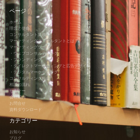
ページ
ホーム
理念と使命
コンサルタント業務
マーケティングコンサルタントとは？
マーケティングツール
・ウェブコンサルティング
・ブランディング
・ダイレクトマーケティングと広告デザイン
・デジタルマーケティング
コンサルティング料金
相談の流れ
セミナー
会社案内
お問合せ
資料ダウンロード
カテゴリー
お知らせ
ブログ