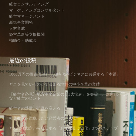
経営コンサルティング
マーケティングコンサルタント
経営マネージメント
新規事業開発
人材育成
経営革新等支援機関
補助金・助成金
最近の投稿
1000万円の投資価値と、AI時代のビジネスに共通する「本質」
どこを見ているのかで決まる地方の中小企業の業績
【経営者必見】地方中小企業の「3大悩み」を突破し、次世代へつ
なぐ経営のヒント
経営者の熱量が組織を変える
社員教育を徹底したい経営者のために
どんぶり勘定から脱却する「利益の見える化」3つのステップ