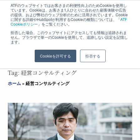
ATFのウェブサイトではお客さまの利便性向上のためCookieを使用し
ています。Cookieは、お客さま1人ひとりに合わせた顧客体験や広告
の提供、および弊社のウェブ分析のために活用されています。Cookie
に関する詳細やHubSpotが利用するCookieの種類については、「
ATF
Cookieポリシー
」をご覧ください。
拒否した場合、このウェブサイトにアクセスしても情報は追跡されま
せん。ブラウザで単一のCookieを使用して、追跡しない設定を記憶し
ます。
株式会社 エイ・ティ・エフ​
長野コンサルティング事業部
Cookieを許可する
拒否する
Tag: 経営コンサルティング
ホーム
»
経営コンサルティング