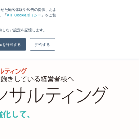
わせた顧客体験や広告の提供、およ
は、「
ATF Cookieポリシー
」をご覧
グラム
料金
セミナー
お知らせ
ブログ
会社案内
お問合せ
追跡しない設定を記憶します。
kieを許可する
拒否する