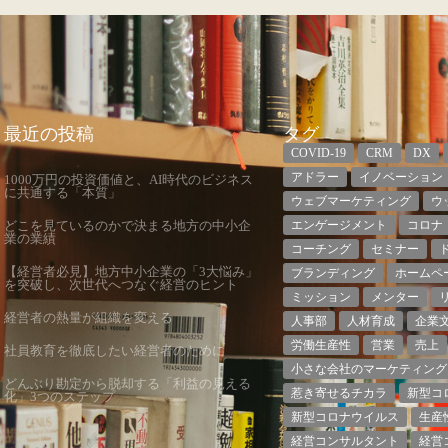
最近の投稿
タグ
COVID-19
CRM
DX
アドラー
イノベーション
1000万円の投資価値と、AI時代のビジネス
に共通する「本質」
ウェブマーケティング
ウ
どこを見ているのかで決まる地方の中小企
エンゲージメント
コロナ
業の業績
コーチング
セミナー
【経営者必見】地方中小企業の「3大悩み」
ブランディング
ホームペ
を突破し、次世代へつなぐ経営のヒント
ミッション
メンター
経営者の熱量が組織を変える
人事部
人材育成
企業
労働生産性
営業
売上
社員教育を徹底したい経営者のために
小さな会社のマーケティング
どんぶり勘定から脱却する「利益の見える
惹き寄せるチカラ
新型コ
化」3つのステップ
新型コロナウイルス
生産
経営コンサルタント
経営