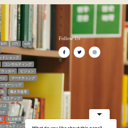
Follow Us
KPI
LTV
web
ッドショック
コンサルティング
ドラッカー
ビジョン
ージ
マーケティング
リーダーシップ
文化
働き方改革
売上アップ
とは
ロナ
性
社員教育
コンサルティング
What do you like about this page?