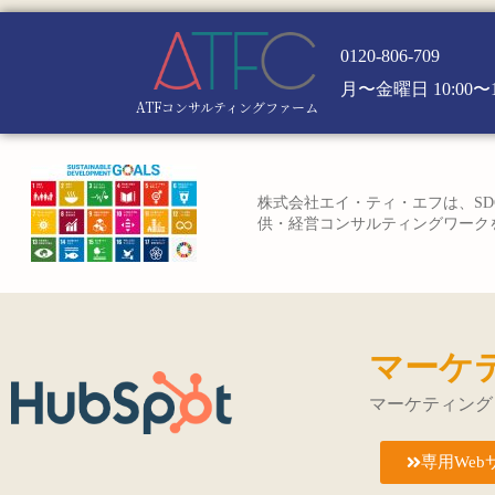
0120-806-709
月〜金曜日 10:00〜1
ATFコンサルティングファーム
株式会社エイ・ティ・エフは、SD
供・経営コンサルティングワークを
マーケ
マーケティング
専用Web