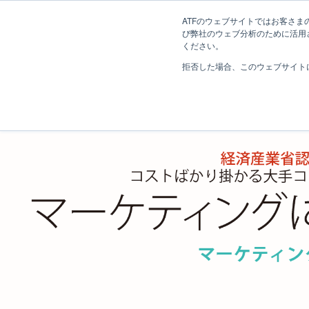
ATFのウェブサイトではお客さまの
び弊社のウェブ分析のために活用され
ください。
ホーム
クリエイティブ・ビ
株式会社 エイ・ティ・エフ​
拒否した場合、このウェブサイト
長野コンサルティング事業部