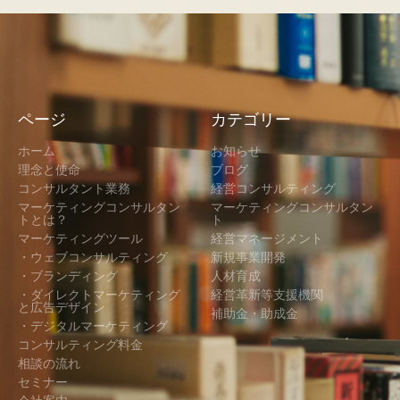
ページ
カテゴリー
ホーム
お知らせ
理念と使命
ブログ
コンサルタント業務
経営コンサルティング
マーケティングコンサルタン
マーケティングコンサルタン
トとは？
ト
マーケティングツール
経営マネージメント
・ウェブコンサルティング
新規事業開発
・ブランディング
人材育成
・ダイレクトマーケティング
経営革新等支援機関
と広告デザイン
補助金・助成金
・デジタルマーケティング
コンサルティング料金
相談の流れ
セミナー