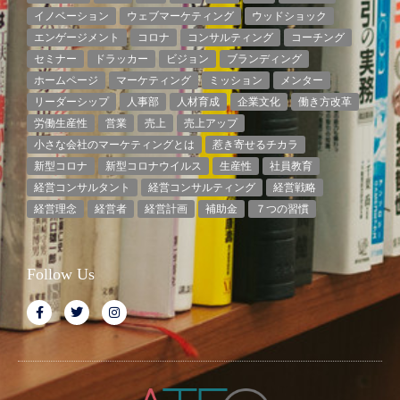
イノベーション
ウェブマーケティング
ウッドショック
エンゲージメント
コロナ
コンサルティング
コーチング
セミナー
ドラッカー
ビジョン
ブランディング
ホームページ
マーケティング
ミッション
メンター
リーダーシップ
人事部
人材育成
企業文化
働き方改革
労働生産性
営業
売上
売上アップ
小さな会社のマーケティングとは
惹き寄せるチカラ
新型コロナ
新型コロナウイルス
生産性
社員教育
経営コンサルタント
経営コンサルティング
経営戦略
経営理念
経営者
経営計画
補助金
７つの習慣
Follow Us