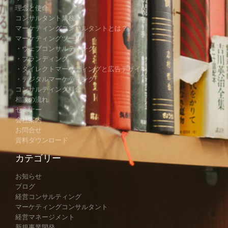
理念と使命
コンサルタント業務
マーケティングコンサルタントとは？
マーケティングツール
・ウェブコンサルティング
・ブランディング
・ダイレクトマーケティングと広告デザイン
・デジタルマーケティング
コンサルティング料金
相談の流れ
セミナー
会社案内
お問合せ
資料ダウンロード
カテゴリー
お知らせ
ブログ
経営コンサルティング
マーケティングコンサルタント
経営マネージメント
新規事業開発