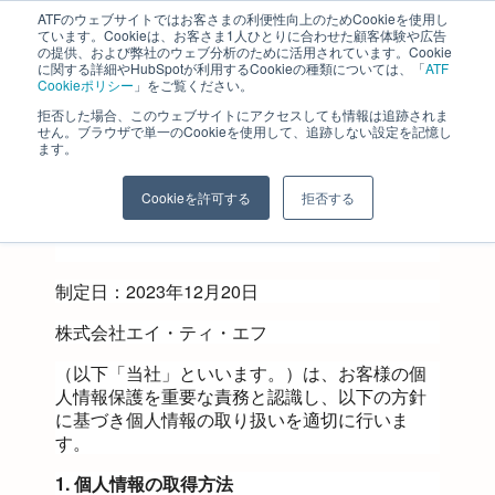
ATFのウェブサイトではお客さまの利便性向上のためCookieを使用し
ています。Cookieは、お客さま1人ひとりに合わせた顧客体験や広告
の提供、および弊社のウェブ分析のために活用されています。Cookie
に関する詳細やHubSpotが利用するCookieの種類については、「
ATF
Cookieポリシー
」をご覧ください。
拒否した場合、このウェブサイトにアクセスしても情報は追跡されま
せん。ブラウザで単一のCookieを使用して、追跡しない設定を記憶し
ます。
株式会社 エイ・ティ・エフ​
長野コンサルティング事業部
Cookieを許可する
拒否する
制定日：2023年12月20日
株式会社
エイ・ティ・エフ
（以下「当社」
といいます。）は、お客様の個
人情報保護を重要な責務と認識し、以下の方針
に基づき個人情報の取り扱いを適切に行いま
す。
1. 個人情報の取得方法