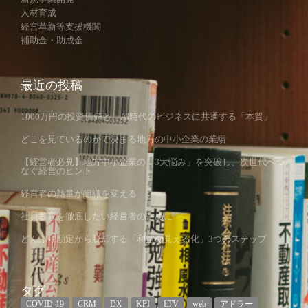
人材育成
経営革新等支援機関
補助金・助成金
最近の投稿
1000万円の投資価値と、AI時代のビジネスに共通する「本質」
どこを見ているのかで決まる地方の中小企業の業績
【経営者必見】地方中小企業の「3大悩み」を突破し、次世代へつ
なぐ経営のヒント
経営者の熱量が組織を変える
社員教育を徹底したい経営者のために
どんぶり勘定から脱却する「利益の見える化」3つのステップ
タグ
COVID-19
CRM
DX
KPI
LTV
web
アドラー