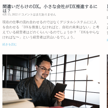
間違いだらけのDX。小さな会社がDX推進するに
は？
4月 15, 2022
コメントはまだありません
現在の仕事の流れ合わせるのではなくデジタルシステムにに人
を合わせる 「DXを推進しなければと、自社の未来はない」と考
えている経営者はどのくらいいるのでしょうか？ 「DXをやらな
ければな〜」という経営者は沢山いるでしょう。
続きを読む