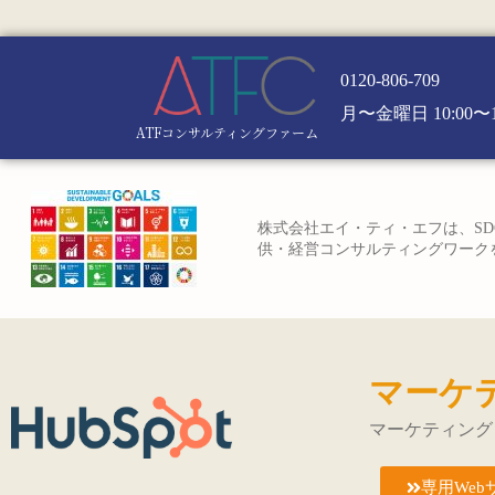
0120-806-709
月〜金曜日 10:00〜1
ATFコンサルティングファーム
株式会社エイ・ティ・エフは、SD
供・経営コンサルティングワークを
マーケ
マーケティング
専用Web