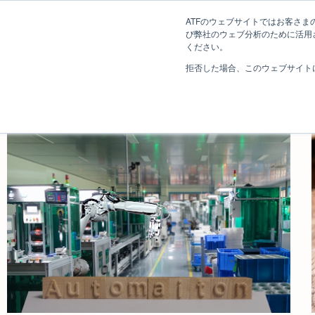
ATFのウェブサイトではお客さまの
び弊社のウェブ分析のために活用され
ください。
ホーム
クリエイティブ・ビ
株式会社 エイ・ティ・エフ​
拒否した場合、このウェブサイト
長野コンサルティング事業部