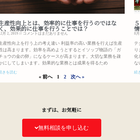
生産性向上とは、効率的に仕事を行うのではな
５
く、効果的に仕事を行うことでは？
情
12月 2, 2019
コメントはまだありません
8月 
生産性向上を行う上の考え違い 利益率の高い業務を行えば生産
テ
性は高まります。効率を高めようとするとイソップ物語の「ガ
り
チョウの金の卵」になるケースが高まります。大切な業務を疎
化
かにしてしまいます。効果的な業務とは成果を得るため
な
続きを読む
続
« 前へ
1
2
次へ »
まずは、お気軽に
無料相談を申し込む