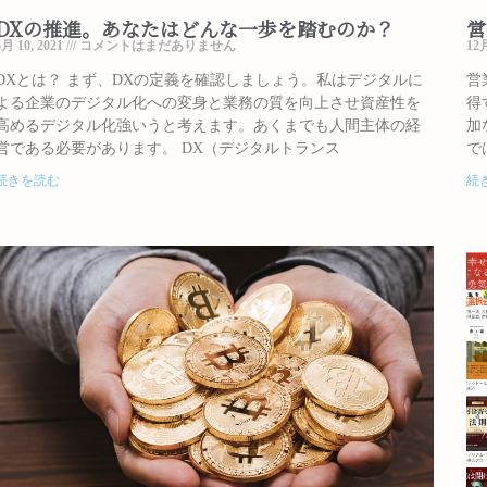
DXの推進。あなたはどんな一歩を踏むのか？
営
6月 10, 2021
コメントはまだありません
12月
DXとは？ まず、DXの定義を確認しましょう。私はデジタルに
営
よる企業のデジタル化への変身と業務の質を向上させ資産性を
得
高めるデジタル化強いうと考えます。あくまでも人間主体の経
加
営である必要があります。 DX（デジタルトランス
で
続きを読む
続