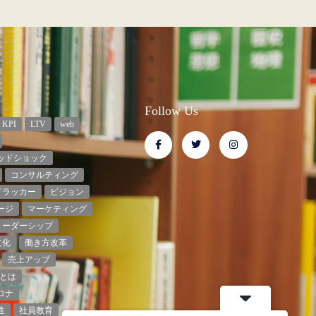
Follow Us
KPI
LTV
web
ッドショック
コンサルティング
ドラッカー
ビジョン
ージ
マーケティング
リーダーシップ
文化
働き方改革
売上アップ
とは
ロナ
性
社員教育