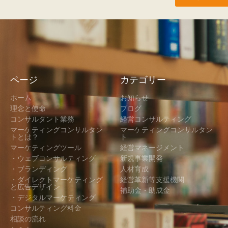
ページ
カテゴリー
ホーム
お知らせ
理念と使命
ブログ
コンサルタント業務
経営コンサルティング
マーケティングコンサルタン
マーケティングコンサルタン
トとは？
ト
マーケティングツール
経営マネージメント
・ウェブコンサルティング
新規事業開発
・ブランディング
人材育成
・ダイレクトマーケティング
経営革新等支援機関
と広告デザイン
補助金・助成金
・デジタルマーケティング
コンサルティング料金
相談の流れ