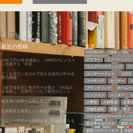
最近の投稿
タグ
COVID-19
CRM
DX
アドラー
イノベーション
1000万円の投資価値と、AI時代のビジネス
に共通する「本質」
ウェブマーケティング
ウ
どこを見ているのかで決まる地方の中小企
エンゲージメント
コロナ
業の業績
コーチング
セミナー
【経営者必見】地方中小企業の「3大悩み」
ブランディング
ホームペ
を突破し、次世代へつなぐ経営のヒント
ミッション
メンター
経営者の熱量が組織を変える
人事部
人材育成
企業
労働生産性
営業
売上
社員教育を徹底したい経営者のために
小さな会社のマーケティング
どんぶり勘定から脱却する「利益の見える
惹き寄せるチカラ
新型コ
化」3つのステップ
新型コロナウイルス
生産