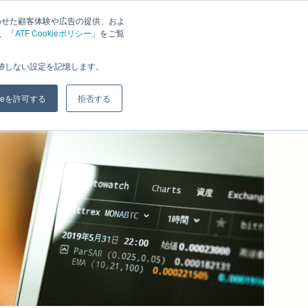
わせた顧客体験や広告の提供、およ
は、「
ATF Cookieポリシー
」をご覧
グラム
料金
セミナー
お知らせ
ブログ
会社案内
お問合せ
追跡しない設定を記憶します。
kieを許可する
拒否する