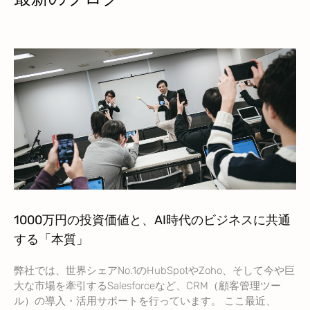
1000万円の投資価値と、AI時代のビジネスに共通
する「本質」
弊社では、世界シェアNo.1のHubSpotやZoho、そして今や巨
大な市場を牽引するSalesforceなど、CRM（顧客管理ツー
ル）の導入・活用サポートを行っています。 ここ最近、