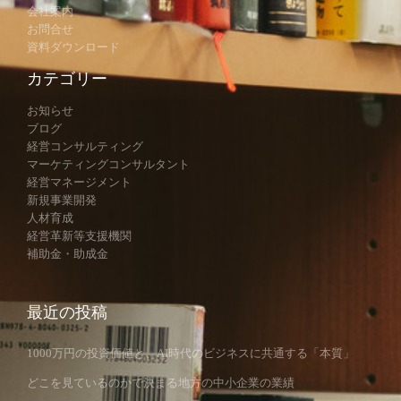
会社案内
お問合せ
資料ダウンロード
カテゴリー
お知らせ
ブログ
経営コンサルティング
マーケティングコンサルタント
経営マネージメント
新規事業開発
人材育成
経営革新等支援機関
補助金・助成金
最近の投稿
1000万円の投資価値と、AI時代のビジネスに共通する「本質」
どこを見ているのかで決まる地方の中小企業の業績