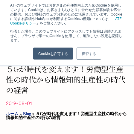
ATFのウェブサイトではお客さまの利便性向上のためCookieを使用し
ています。Cookieは、お客さま1人ひとりに合わせた顧客体験や広告
の提供、および弊社のウェブ分析のために活用されています。Cookie
に関する詳細やHubSpotが利用するCookieの種類については、「
ATF
Cookieポリシー
」をご覧ください。
拒否した場合、このウェブサイトにアクセスしても情報は追跡されま
せん。ブラウザで単一のCookieを使用して、追跡しない設定を記憶し
ます。
株式会社 エイ・ティ・エフ​
長野コンサルティング事業部
Cookieを許可する
拒否する
５Gが時代を変えます！労働型生産
性の時代から情報知的生産性の時代
の経営
2019-08-01
ホーム
»
Blog
»
５Gが時代を変えます！労働型生産性の時代から
情報知的生産性の時代の経営