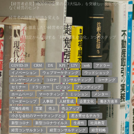
【経営者必見】地方中小企業の「3大悩み」を突破し、次世代へつ
なぐ経営のヒント
経営者の熱量が組織を変える
社員教育を徹底したい経営者のために
どんぶり勘定から脱却する「利益の見える化」3つのステップ
タグ
COVID-19
CRM
DX
KPI
LTV
web
アドラー
イノベーション
ウェブマーケティング
ウッドショック
エンゲージメント
コロナ
コンサルティング
コーチング
セミナー
ドラッカー
ビジョン
ブランディング
ホームページ
マーケティング
ミッション
メンター
リーダーシップ
人事部
人材育成
企業文化
働き方改革
労働生産性
営業
売上
売上アップ
小さな会社のマーケティングとは
惹き寄せるチカラ
新型コロナ
新型コロナウイルス
生産性
社員教育
経営コンサルタント
経営コンサルティング
経営戦略