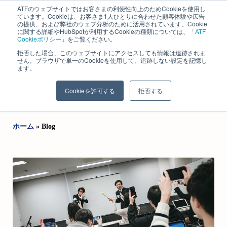
ATFのウェブサイトではお客さまの利便性向上のためCookieを使用し
ています。Cookieは、お客さま1人ひとりに合わせた顧客体験や広告
の提供、および弊社のウェブ分析のために活用されています。Cookie
に関する詳細やHubSpotが利用するCookieの種類については、「
ATF
Cookieポリシー
」をご覧ください。
拒否した場合、このウェブサイトにアクセスしても情報は追跡されま
せん。ブラウザで単一のCookieを使用して、追跡しない設定を記憶し
ます。
株式会社 エイ・ティ・エフ​
長野コンサルティング事業部
Cookieを許可する
拒否する
ホーム
»
Blog