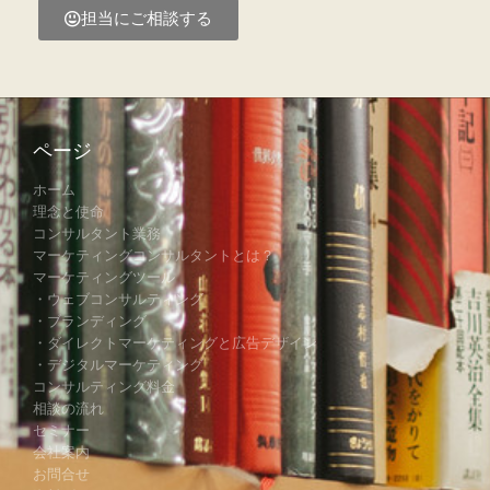
担当にご相談する
ページ
ホーム
理念と使命
コンサルタント業務
マーケティングコンサルタントとは？
マーケティングツール
・ウェブコンサルティング
・ブランディング
・ダイレクトマーケティングと広告デザイン
・デジタルマーケティング
コンサルティング料金
相談の流れ
セミナー
会社案内
お問合せ