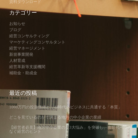
資料ダウンロード
カテゴリー
お知らせ
ブログ
経営コンサルティング
マーケティングコンサルタント
経営マネージメント
新規事業開発
人材育成
経営革新等支援機関
補助金・助成金
最近の投稿
1000万円の投資価値と、AI時代のビジネスに共通する「本質」
どこを見ているのかで決まる地方の中小企業の業績
【経営者必見】地方中小企業の「3大悩み」を突破し、次世代へつ
なぐ経営のヒント