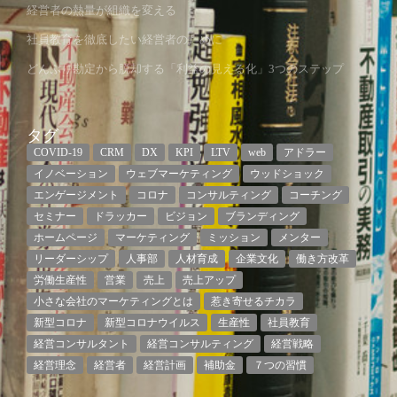
経営者の熱量が組織を変える
社員教育を徹底したい経営者のために
どんぶり勘定から脱却する「利益の見える化」3つのステップ
タグ
COVID-19
CRM
DX
KPI
LTV
web
アドラー
イノベーション
ウェブマーケティング
ウッドショック
エンゲージメント
コロナ
コンサルティング
コーチング
セミナー
ドラッカー
ビジョン
ブランディング
ホームページ
マーケティング
ミッション
メンター
リーダーシップ
人事部
人材育成
企業文化
働き方改革
労働生産性
営業
売上
売上アップ
小さな会社のマーケティングとは
惹き寄せるチカラ
新型コロナ
新型コロナウイルス
生産性
社員教育
経営コンサルタント
経営コンサルティング
経営戦略
経営理念
経営者
経営計画
補助金
７つの習慣