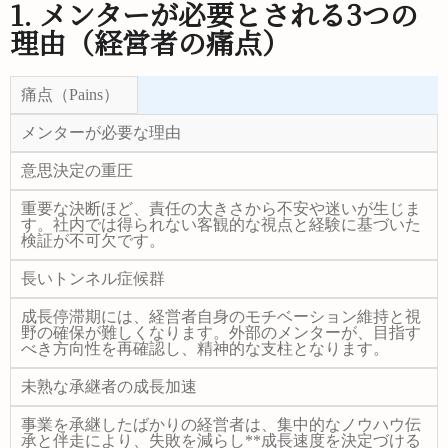
1. メンターが必要とされる3つの
理由（経営者の痛点）
痛点（Pains）
メンターが必要な理由
意思決定の重圧
重要な決断ほど、責任の大きさから不安や迷いが生じま
す。社内では得られない
客観的な視点と経験に基づいた
検証
が不可欠です。
長いトンネル症候群
成長停滞期には、経営者自身のモチベーション維持と視
野の確保が難しくなります。外部のメンターが、目指す
べき方向性を再確認し、
精神的な支柱
となります。
未熟な承継者の成長加速
事業を承継したばかりの経営者は、集中的なノウハウ伝
承と伴走により、失敗を減らし**成長速度を決定づける