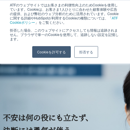
ATFのウェブサイトではお客さまの利便性向上のためCookieを使用し
ています。Cookieは、お客さま1人ひとりに合わせた顧客体験や広告
の提供、および弊社のウェブ分析のために活用されています。Cookie
に関する詳細やHubSpotが利用するCookieの種類については、「
ATF
Cookieポリシー
」をご覧ください。
拒否した場合、このウェブサイトにアクセスしても情報は追跡されま
せん。ブラウザで単一のCookieを使用して、追跡しない設定を記憶し
ます。
株式会社 エイ・ティ・エフ​
長野コンサルティング事業部
Cookieを許可する
拒否する
不安は何の役にも立たず、