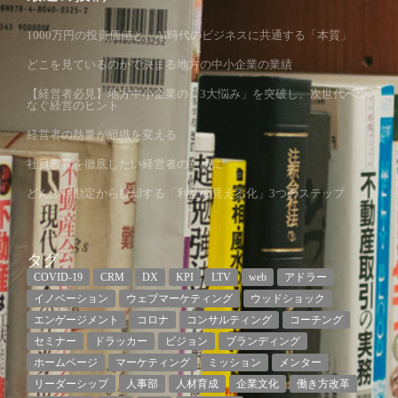
1000万円の投資価値と、AI時代のビジネスに共通する「本質」
どこを見ているのかで決まる地方の中小企業の業績
【経営者必見】地方中小企業の「3大悩み」を突破し、次世代へつ
なぐ経営のヒント
経営者の熱量が組織を変える
社員教育を徹底したい経営者のために
どんぶり勘定から脱却する「利益の見える化」3つのステップ
タグ
COVID-19
CRM
DX
KPI
LTV
web
アドラー
イノベーション
ウェブマーケティング
ウッドショック
エンゲージメント
コロナ
コンサルティング
コーチング
セミナー
ドラッカー
ビジョン
ブランディング
ホームページ
マーケティング
ミッション
メンター
リーダーシップ
人事部
人材育成
企業文化
働き方改革