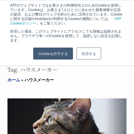
ATFのウェブサイトではお客さまの利便性向上のためCookieを使用し
ています。Cookieは、お客さま1人ひとりに合わせた顧客体験や広告
の提供、および弊社のウェブ分析のために活用されています。Cookie
に関する詳細やHubSpotが利用するCookieの種類については、「
ATF
Cookieポリシー
」をご覧ください。
拒否した場合、このウェブサイトにアクセスしても情報は追跡されま
せん。ブラウザで単一のCookieを使用して、追跡しない設定を記憶し
ます。
株式会社 エイ・ティ・エフ​
長野コンサルティング事業部
Cookieを許可する
拒否する
Tag: ハウスメーカー
ホーム
»
ハウスメーカー