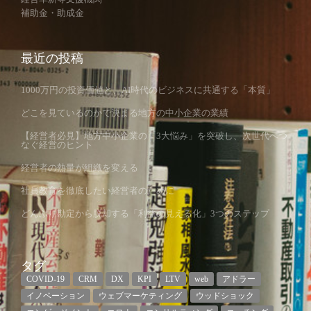
補助金・助成金
最近の投稿
1000万円の投資価値と、AI時代のビジネスに共通する「本質」
どこを見ているのかで決まる地方の中小企業の業績
【経営者必見】地方中小企業の「3大悩み」を突破し、次世代へつ
なぐ経営のヒント
経営者の熱量が組織を変える
社員教育を徹底したい経営者のために
どんぶり勘定から脱却する「利益の見える化」3つのステップ
タグ
COVID-19
CRM
DX
KPI
LTV
web
アドラー
イノベーション
ウェブマーケティング
ウッドショック