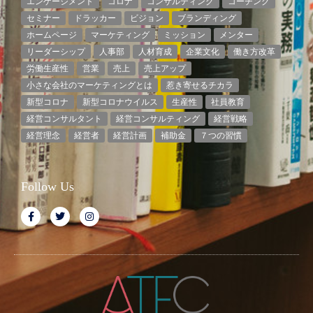
エンゲージメント
コロナ
コンサルティング
コーチング
セミナー
ドラッカー
ビジョン
ブランディング
ホームページ
マーケティング
ミッション
メンター
リーダーシップ
人事部
人材育成
企業文化
働き方改革
労働生産性
営業
売上
売上アップ
小さな会社のマーケティングとは
惹き寄せるチカラ
新型コロナ
新型コロナウイルス
生産性
社員教育
経営コンサルタント
経営コンサルティング
経営戦略
経営理念
経営者
経営計画
補助金
７つの習慣
Follow Us