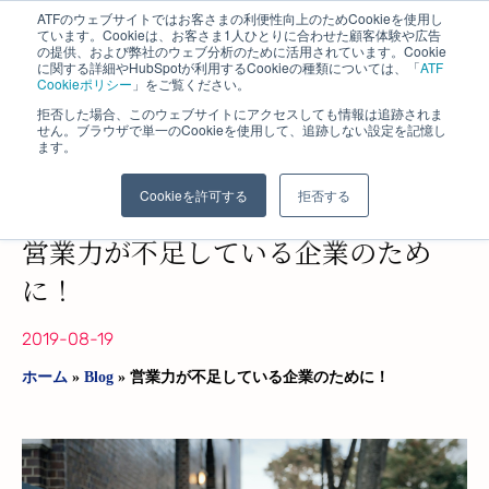
ATFのウェブサイトではお客さまの利便性向上のためCookieを使用し
ています。Cookieは、お客さま1人ひとりに合わせた顧客体験や広告
の提供、および弊社のウェブ分析のために活用されています。Cookie
に関する詳細やHubSpotが利用するCookieの種類については、「
ATF
Cookieポリシー
」をご覧ください。
拒否した場合、このウェブサイトにアクセスしても情報は追跡されま
せん。ブラウザで単一のCookieを使用して、追跡しない設定を記憶し
ます。
株式会社 エイ・ティ・エフ​
長野コンサルティング事業部
Cookieを許可する
拒否する
営業力が不足している企業のため
に！
2019-08-19
ホーム
»
Blog
»
営業力が不足している企業のために！