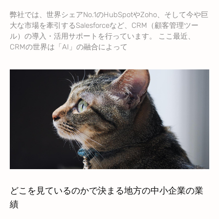
弊社では、世界シェアNo.1のHubSpotやZoho、そして今や巨
大な市場を牽引するSalesforceなど、CRM（顧客管理ツー
ル）の導入・活用サポートを行っています。 ここ最近、
CRMの世界は「AI」の融合によって
どこを見ているのかで決まる地方の中小企業の業
績