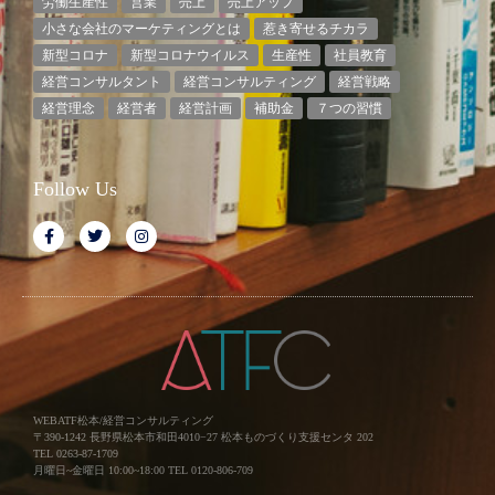
労働生産性
営業
売上
売上アップ
小さな会社のマーケティングとは
惹き寄せるチカラ
新型コロナ
新型コロナウイルス
生産性
社員教育
経営コンサルタント
経営コンサルティング
経営戦略
経営理念
経営者
経営計画
補助金
７つの習慣
Follow Us
WEBATF松本/経営コンサルティング
〒390-1242 長野県松本市和田4010−27 松本ものづくり支援センタ 202
TEL 0263-87-1709
月曜日~金曜日 10:00~18:00 TEL 0120-806-709