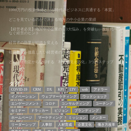
1000万円の投資価値と、AI時代のビジネスに共通する「本質」
どこを見ているのかで決まる地方の中小企業の業績
【経営者必見】地方中小企業の「3大悩み」を突破し、次世代へつ
なぐ経営のヒント
経営者の熱量が組織を変える
社員教育を徹底したい経営者のために
どんぶり勘定から脱却する「利益の見える化」3つのステップ
タグ
COVID-19
CRM
DX
KPI
LTV
web
アドラー
イノベーション
ウェブマーケティング
ウッドショック
エンゲージメント
コロナ
コンサルティング
コーチング
セミナー
ドラッカー
ビジョン
ブランディング
ホームページ
マーケティング
ミッション
メンター
リーダーシップ
人事部
人材育成
企業文化
働き方改革