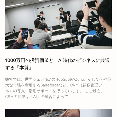
1000万円の投資価値と、AI時代のビジネスに共通
する「本質」
弊社では、世界シェアNo.1のHubSpotやZoho、そして今や巨
大な市場を牽引するSalesforceなど、CRM（顧客管理ツー
ル）の導入・活用サポートを行っています。 ここ最近、
CRMの世界は「AI」の融合によって