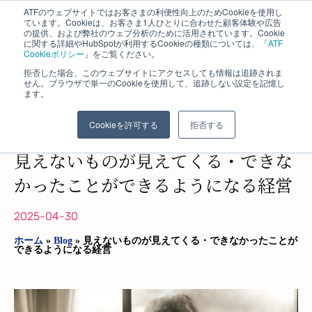
ATFのウェブサイトではお客さまの利便性向上のためCookieを使用し
ています。Cookieは、お客さま1人ひとりに合わせた顧客体験や広告
の提供、および弊社のウェブ分析のために活用されています。Cookie
に関する詳細やHubSpotが利用するCookieの種類については、「
ATF
Cookieポリシー
」をご覧ください。
拒否した場合、このウェブサイトにアクセスしても情報は追跡されま
せん。ブラウザで単一のCookieを使用して、追跡しない設定を記憶し
ます。
株式会社 エイ・ティ・エフ​
長野コンサルティング事業部
Cookieを許可する
拒否する
見えないものが見えてくる・できな
かったことができるようになる経営
2025-04-30
ホーム
»
Blog
»
見えないものが見えてくる・できなかったことが
できるようになる経営