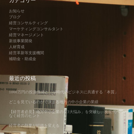
カテゴリー
お知らせ
ブログ
経営コンサルティング
マーケティングコンサルタント
経営マネージメント
新規事業開発
人材育成
経営革新等支援機関
補助金・助成金
最近の投稿
1000万円の投資価値と、AI時代のビジネスに共通する「本質」
どこを見ているのかで決まる地方の中小企業の業績
【経営者必見】地方中小企業の「3大悩み」を突破し、次世代へつ
なぐ経営のヒント
経営者の熱量が組織を変える