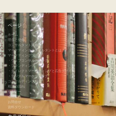
ページ
ホーム
理念と使命
コンサルタント業務
マーケティングコンサルタントとは？
マーケティングツール
・ウェブコンサルティング
・ブランディング
・ダイレクトマーケティングと広告デザイン
・デジタルマーケティング
コンサルティング料金
相談の流れ
セミナー
会社案内
お問合せ
資料ダウンロード