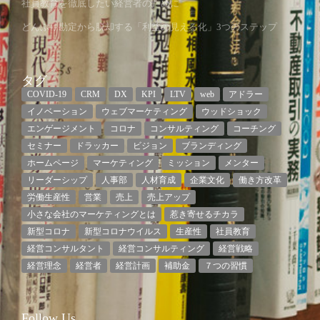
社員教育を徹底したい経営者のために
どんぶり勘定から脱却する「利益の見える化」3つのステップ
タグ
COVID-19
CRM
DX
KPI
LTV
web
アドラー
イノベーション
ウェブマーケティング
ウッドショック
エンゲージメント
コロナ
コンサルティング
コーチング
セミナー
ドラッカー
ビジョン
ブランディング
ホームページ
マーケティング
ミッション
メンター
リーダーシップ
人事部
人材育成
企業文化
働き方改革
労働生産性
営業
売上
売上アップ
小さな会社のマーケティングとは
惹き寄せるチカラ
新型コロナ
新型コロナウイルス
生産性
社員教育
経営コンサルタント
経営コンサルティング
経営戦略
経営理念
経営者
経営計画
補助金
７つの習慣
Follow Us