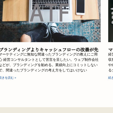
ブランディングよりキャッシュフローの改善が先
マ
マーケティングに無知な間違ったブランディングの教えにご用
経
心 経営コンサルタントとして苦言を呈したい。ウェブ制作会社
収
などが、ブランディングを勧める。業績向上にコミットしない
や
で、間違ったブランディングの考え方をしてはいけない
る
続きを読む »
続