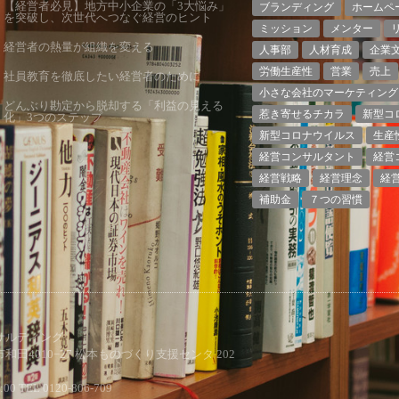
【経営者必見】地方中小企業の「3大悩み」
ブランディング
ホームペ
を突破し、次世代へつなぐ経営のヒント
ミッション
メンター
経営者の熱量が組織を変える
人事部
人材育成
企業
労働生産性
営業
売上
社員教育を徹底したい経営者のために
小さな会社のマーケティング
どんぶり勘定から脱却する「利益の見える
惹き寄せるチカラ
新型コ
化」3つのステップ
新型コロナウイルス
生産
経営コンサルタント
経営
経営戦略
経営理念
経
補助金
７つの習慣
ンサルティング
本市和田4010−27 松本ものづくり支援センタ 202
 TEL 0120-806-709