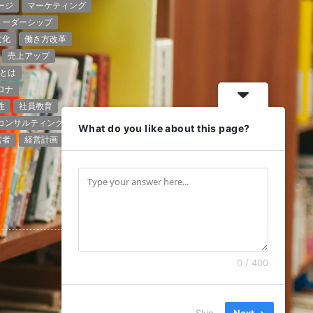
ージ
マーケティング
リーダーシップ
文化
働き方改革
売上アップ
とは
ロナ
性
社員教育
コンサルティング
What do you like about this page?
営者
経営計画
0 / 400