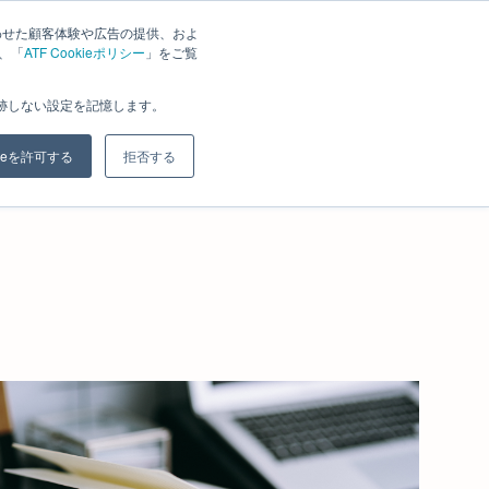
わせた顧客体験や広告の提供、およ
は、「
ATF Cookieポリシー
」をご覧
グラム
料金
セミナー
お知らせ
ブログ
会社案内
お問合せ
追跡しない設定を記憶します。
kieを許可する
拒否する