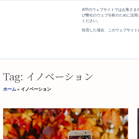
ATFのウェブサイトではお客さまの
び弊社のウェブ分析のために活用され
ください。
ホーム
クリエイティブ・ビ
株式会社 エイ・ティ・エフ​
拒否した場合、このウェブサイト
長野コンサルティング事業部
Tag: イノベーション
ホーム
»
イノベーション