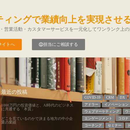
ティングで業績向上を実現させ
・営業活動・カスタマーサービスを一元化してワンランク上の
サイトへ
担当にご相談する
最近の投稿
タグ
COVID-19
CRM
DX
アドラー
イノベーション
1000万円の投資価値と、AI時代のビジネス
に共通する「本質」
ウェブマーケティング
ウ
どこを見ているのかで決まる地方の中小企
エンゲージメント
コロナ
業の業績
コーチング
セミナー