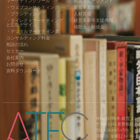
マーケティングツール
経営マネージメント
・ウェブコンサルティング
新規事業開発
・ブランディング
人材育成
・ダイレクトマーケティング
経営革新等支援機関
と広告デザイン
補助金・助成金
・デジタルマーケティング
コンサルティング料金
相談の流れ
セミナー
会社案内
お問合せ
資料ダウンロード
WEBATF松本/経営コ
〒390-1242 長野県松
TEL 0263-87-1709
月曜日~金曜日 10:00~18:00