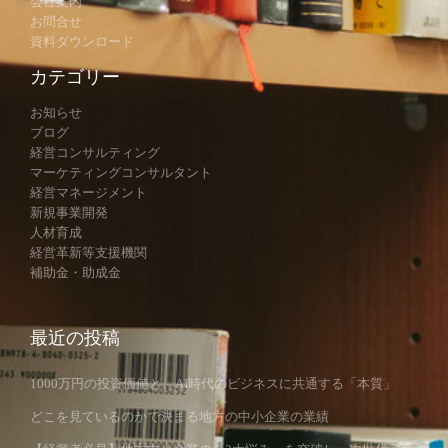
会社案内
お問合せ
資料ダウンロード
カテゴリー
お知らせ
ブログ
経営コンサルティング
マーケティングコンサルタント
経営マネージメント
新規事業開発
人材育成
経営革新等支援機関
補助金・助成金
最近の投稿
1000万円の投資価値と、AI時代のビジネスに共通する「本質」
どこを見ているのかで決まる地方の中小企業の業績